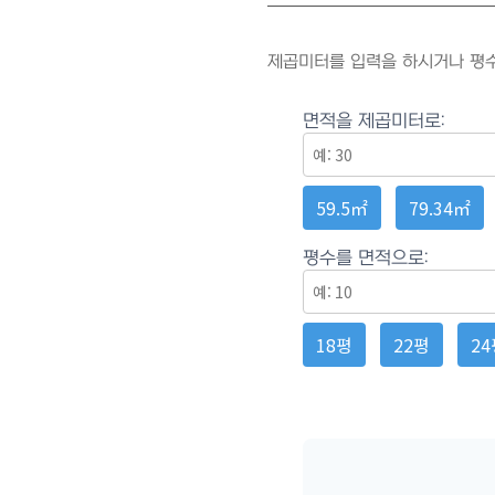
제곱미터를 입력을 하시거나 평수
면적을 제곱미터로:
59.5㎡
79.34㎡
평수를 면적으로:
18평
22평
24